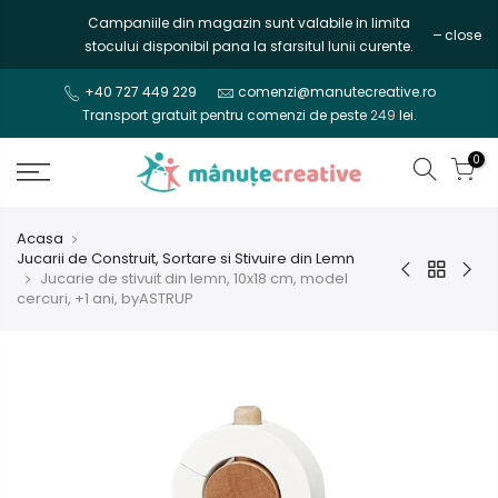
Mergi
Campaniile din magazin sunt valabile in limita
close
la
stocului disponibil pana la sfarsitul lunii curente.
continut
+40 727 449 229
comenzi@manutecreative.ro
Transport gratuit pentru comenzi de peste
249
lei.
0
Acasa
Jucarii de Construit, Sortare si Stivuire din Lemn
Jucarie de stivuit din lemn, 10x18 cm, model
cercuri, +1 ani, byASTRUP