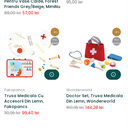
Pentru Vase Calde, Forest
95,00 lei
Friends Grey/Beige, MimiNu
88,00 lei
57,00 lei
-10%
-10%
Stoc
Stoc
epuizat
epuizat
Fakopancs
Wonderworld
Trusa Medicala Cu
Doctor Set, Trusa Medicala
Accesorii Din Lemn,
Din Lemn, Wonderworld
Fakopancs
160,95 lei
144,28 lei
110,95 lei
99,40 lei