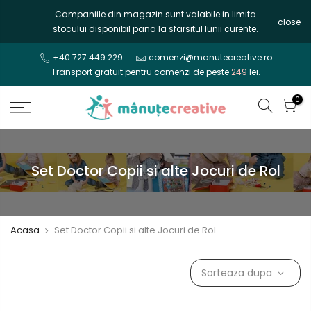
Mergi
Campaniile din magazin sunt valabile in limita
close
la
stocului disponibil pana la sfarsitul lunii curente.
continut
+40 727 449 229
comenzi@manutecreative.ro
Transport gratuit pentru comenzi de peste
249
lei.
0
Set Doctor Copii si alte Jocuri de Rol
Acasa
Set Doctor Copii si alte Jocuri de Rol
Sorteaza dupa