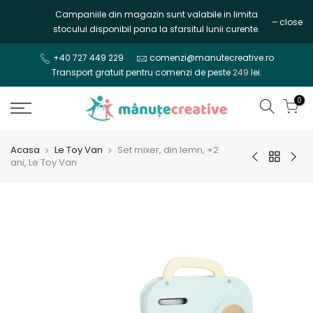
Mergi
Campaniile din magazin sunt valabile in limita
close
la
stocului disponibil pana la sfarsitul lunii curente.
continut
+40 727 449 229
comenzi@manutecreative.ro
Transport gratuit pentru comenzi de peste
249
lei.
0
Acasa
Le Toy Van
Set mixer, din lemn, +2
ani, Le Toy Van