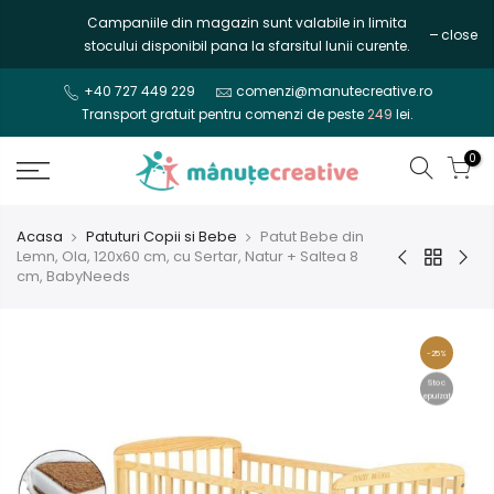
Mergi
Campaniile din magazin sunt valabile in limita
close
la
stocului disponibil pana la sfarsitul lunii curente.
continut
+40 727 449 229
comenzi@manutecreative.ro
Transport gratuit pentru comenzi de peste
249
lei.
0
Acasa
Patuturi Copii si Bebe
Patut Bebe din
Lemn, Ola, 120x60 cm, cu Sertar, Natur + Saltea 8
cm, BabyNeeds
-25%
Stoc
epuizat