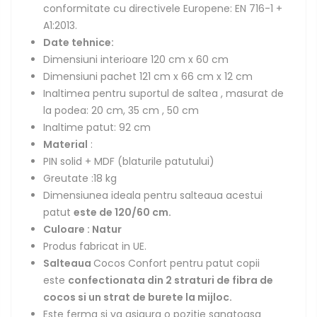
conformitate cu directivele Europene: EN 716-1 +
A1:2013.
Date tehnice:
Dimensiuni interioare 120 cm x 60 cm
Dimensiuni pachet 121 cm x 66 cm x 12 cm
Inaltimea pentru suportul de saltea , masurat de
la podea: 20 cm, 35 cm , 50 cm
Inaltime patut: 92 cm
Material
:
PIN solid + MDF (blaturile patutului)
Greutate :18 kg
Dimensiunea ideala pentru salteaua acestui
patut
este de 120/60 cm.
Culoare : Natur
Produs fabricat in UE.
Salteaua
Cocos Confort pentru patut copii
este
confectionata din 2 straturi de fibra de
cocos si un strat de burete la mijloc.
Este ferma si va asigura o pozitie sanatoasa