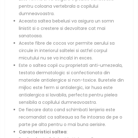
pentru coloana vertebrala a copilului
dumneavoastra.
Aceasta saltea bebelusi va asigura un somn
linistit si o crestere si dezvoltare cat mai
sanatoasa.
Aceste fibre de cocos vor permite aerului sa
circule in interiorul saltelei si astfel corpul
micutului nu se va incalzi in exces.
Este o saltea copii cu proprietati anti-umezeala,
testata dermatologic si confectionata din
materiale antialergice si non-toxice. Buretele din
mijloc este ferm si antialergic, iar husa este
antialergica si lavabila, perfecta pentru pielea
sensibila a copilului dumneavoastra.
De fiecare data cand schimbati lenjeria este
recomandat ca salteaua sa fie intoarsa de pe o
parte pe alta pentru o mai buna aerisire.
Caracteristici saltea
: