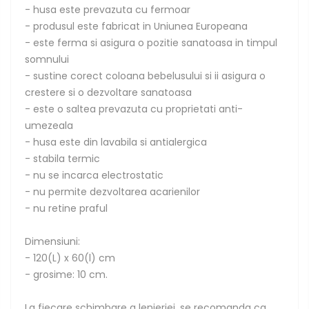
- husa este prevazuta cu fermoar
- produsul este fabricat in Uniunea Europeana
- este ferma si asigura o pozitie sanatoasa in timpul
somnului
- sustine corect coloana bebelusului si ii asigura o
crestere si o dezvoltare sanatoasa
- este o saltea prevazuta cu proprietati anti-
umezeala
- husa este din lavabila si antialergica
- stabila termic
- nu se incarca electrostatic
- nu permite dezvoltarea acarienilor
- nu retine praful
Dimensiuni:
- 120(L) x 60(l) cm
- grosime: 10 cm.
La fiecare schimbare a lenjeriei, se recomanda ca