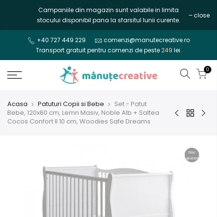
Mergi
Campaniile din magazin sunt valabile in limita
close
la
stocului disponibil pana la sfarsitul lunii curente.
continut
+40 727 449 229
comenzi@manutecreative.ro
Transport gratuit pentru comenzi de peste
249
lei.
0
Acasa
Patuturi Copii si Bebe
Set - Patut
Bebe, 120x60 cm, Lemn Masiv, Noble Alb + Saltea
Cocos Confort II 10 cm, Woodies Safe Dreams
Stoc
epuizat