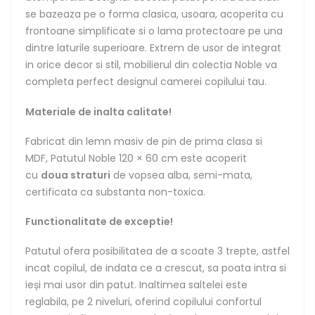
se bazeaza pe o forma clasica, usoara,
acoperita cu
frontoane simplificate si o lama protectoare pe una
dintre laturile superioare
. Extrem de usor de integrat
in orice decor si stil, mobilierul din colectia Noble va
completa perfect designul camerei copilului tau.
Materiale de inalta calitate!
Fabricat din lemn masiv de pin de prima clasa si
MDF,
Patutul Noble 120 × 60 cm este acoperit
cu
doua straturi
de vopsea alba, semi-mata,
certificata ca substanta non-toxica.
Functionalitate de exceptie!
Patutul ofera posibilitatea de a scoate 3 trepte, astfel
incat copilul, de indata ce a crescut, sa poata intra si
ieși mai usor din patut. Inaltimea saltelei este
reglabila, pe 2 niveluri, oferind copilului confortul