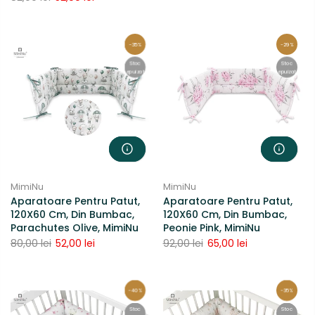
-35%
-29%
Stoc
Stoc
epuizat
epuizat
MimiNu
MimiNu
Aparatoare Pentru Patut,
Aparatoare Pentru Patut,
120X60 Cm, Din Bumbac,
120X60 Cm, Din Bumbac,
Parachutes Olive, MimiNu
Peonie Pink, MimiNu
80,00 lei
52,00 lei
92,00 lei
65,00 lei
-40%
-35%
Stoc
Stoc