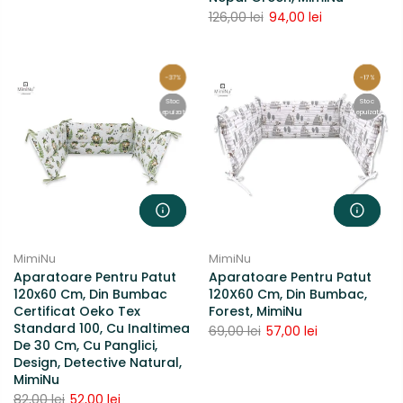
126,00 lei
94,00 lei
-37%
-17%
Stoc
Stoc
epuizat
epuizat
MimiNu
MimiNu
Aparatoare Pentru Patut
Aparatoare Pentru Patut
120x60 Cm, Din Bumbac
120X60 Cm, Din Bumbac,
Certificat Oeko Tex
Forest, MimiNu
Standard 100, Cu Inaltimea
69,00 lei
57,00 lei
De 30 Cm, Cu Panglici,
Design, Detective Natural,
MimiNu
82,00 lei
52,00 lei