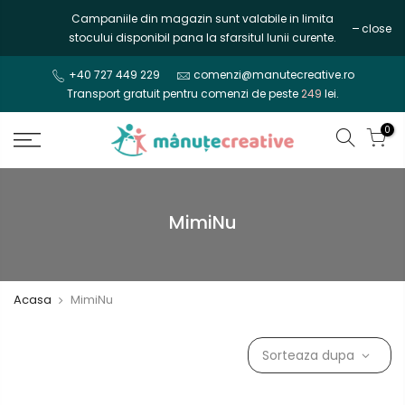
Mergi
Campaniile din magazin sunt valabile in limita
close
la
stocului disponibil pana la sfarsitul lunii curente.
continut
+40 727 449 229
comenzi@manutecreative.ro
Transport gratuit pentru comenzi de peste
249
lei.
0
MimiNu
Acasa
MimiNu
Sorteaza dupa