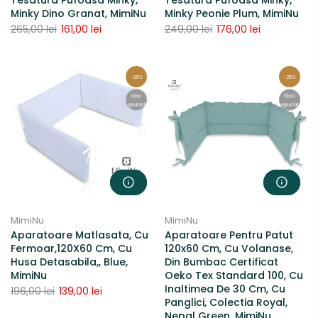
Tesatura Pufoasa Minky,
Tesatura Pufoasa Minky,
Minky Dino Granat, MimiNu
Minky Peonie Plum, MimiNu
265,00 lei
161,00 lei
249,00 lei
176,00 lei
-29%
-25%
Stoc
Stoc
epuizat
epuizat
MimiNu
MimiNu
Aparatoare Matlasata, Cu
Aparatoare Pentru Patut
Fermoar,120X60 Cm, Cu
120x60 Cm, Cu Volanase,
Husa Detasabila,, Blue,
Din Bumbac Certificat
MimiNu
Oeko Tex Standard 100, Cu
Inaltimea De 30 Cm, Cu
196,00 lei
139,00 lei
Panglici, Colectia Royal,
Nepal Green, MimiNu