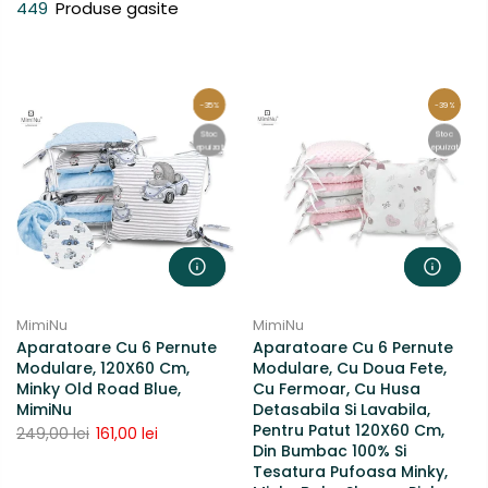
449
Produse gasite
-35%
-39%
Stoc
Stoc
epuizat
epuizat
MimiNu
MimiNu
Aparatoare Cu 6 Pernute
Aparatoare Cu 6 Pernute
Modulare, 120X60 Cm,
Modulare, Cu Doua Fete,
Minky Old Road Blue,
Cu Fermoar, Cu Husa
MimiNu
Detasabila Si Lavabila,
Pentru Patut 120X60 Cm,
249,00 lei
161,00 lei
Din Bumbac 100% Si
Tesatura Pufoasa Minky,