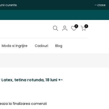
nii curente.
close
0
0
Moda si Ingrijire
Cadouri
Blog
 Latex, tetina rotunda, 18 luni +-
eaza la finalizarea comenzii