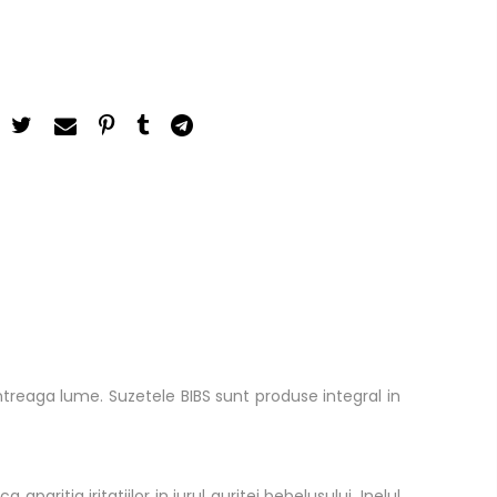
ntreaga lume. Suzetele BIBS sunt produse integral in
paritia iritatiilor in jurul guritei bebelusului. Inelul