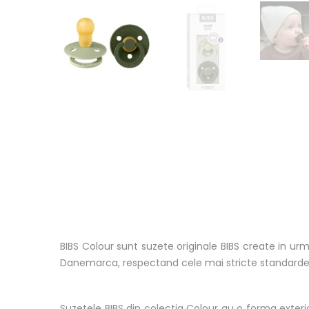
BIBS Colour sunt suzete originale BIBS create in ur
Danemarca, respectand cele mai stricte standarde
Suzetele BIBS din colectia Colour au o forma exterioara