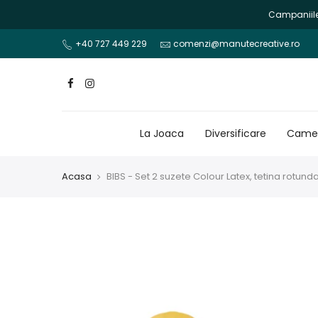
Mergi
Campaniile 
la
continut
+40 727 449 229
comenzi@manutecreative.ro
La Joaca
Diversificare
Camer
Acasa
BIBS - Set 2 suzete Colour Latex, tetina rotun