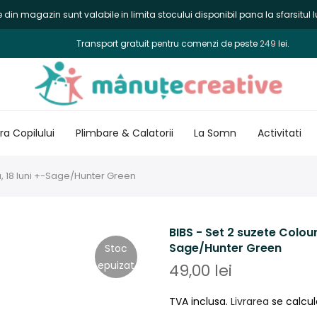
din magazin sunt valabile in limita stocului disponibil pana la sfarsitul lu
Transport gratuit pentru comenzi de peste
249
lei.
a Copilului
Plimbare & Calatorii
La Somn
Activitati
da, 18 luni +-Sage/Hunter Green
BIBS - Set 2 suzete Colour
Sage/Hunter Green
Stoc
epuizat
49,00 lei
TVA inclusa.
Livrarea
se calcul