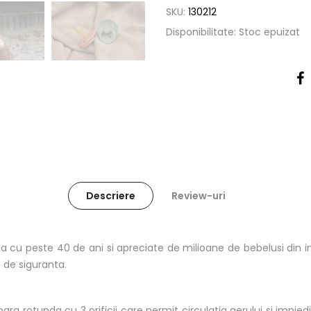
SKU:
130212
Disponibilitate:
Stoc epuizat
Descriere
Review-uri
ma cu peste 40 de ani si apreciate de milioane de bebelusi din i
 de siguranta.
 rotunda cu 3 orificii care permit circulatia aerului si impiedica a