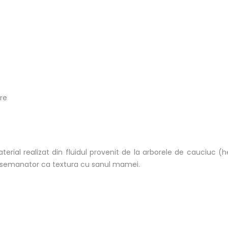
re
terial realizat din fluidul provenit de la arborele de cauciuc (
nd asemanator ca textura cu sanul mamei.