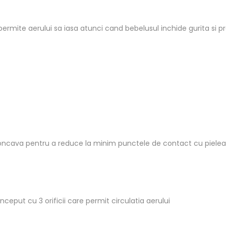
rmite aerului sa iasa atunci cand bebelusul inchide gurita si pr
or concava pentru a reduce la minim punctele de contact cu pielea
onceput cu 3 orificii care permit circulatia aerului