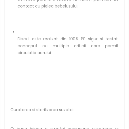
contact cu pielea bebelusului.
Discul este realizat din 100% PP sigur si testat,
conceput cu multiple orificii care permit
circulatia aerului
Curatarea si sterilizarea suzetei
O buna igiena a suzetei presupune curatarea ei