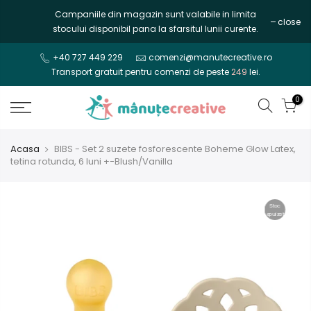
Mergi
Campaniile din magazin sunt valabile in limita
close
la
stocului disponibil pana la sfarsitul lunii curente.
continut
+40 727 449 229
comenzi@manutecreative.ro
Transport gratuit pentru comenzi de peste
249
lei.
0
Acasa
BIBS - Set 2 suzete fosforescente Boheme Glow Latex,
tetina rotunda, 6 luni +-Blush/Vanilla
Stoc
epuizat