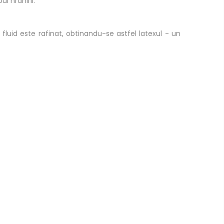
l hranirii.
 fluid este rafinat, obtinandu-se astfel latexul - un