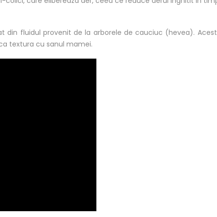
colici, care elibereaza aer, ceea ce reduce aerul inghitit in timpu
zat din fluidul provenit de la arborele de cauciuc (hevea). Acest
 ca textura cu sanul mamei.