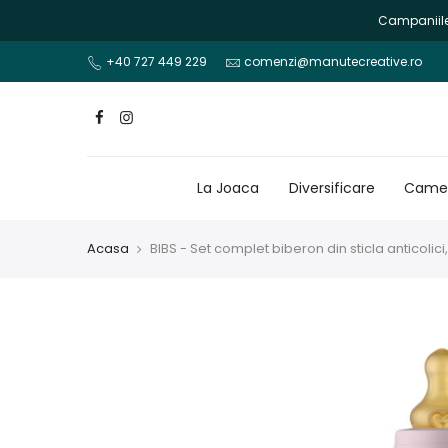
Mergi
Campaniile 
la
continut
+40 727 449 229
comenzi@manutecreative.ro
La Joaca
Diversificare
Camer
Acasa
BIBS - Set complet biberon din sticla anticolici,