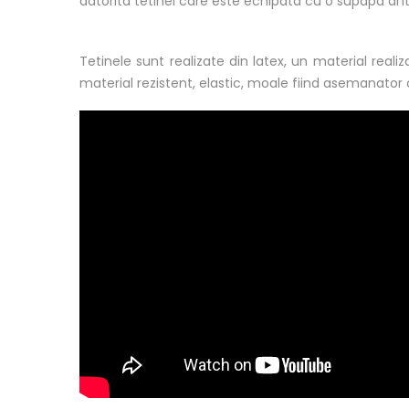
datorita tetinei care este echipata cu o supapa anti-
Tetinele sunt realizate din latex, un material reali
material rezistent, elastic, moale fiind asemanator