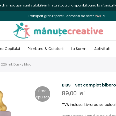
din magazin sunt valabile in limita stocului disponibil pana la sfarsitul lu
Transport gratuit pentru comenzi de peste
249
lei.
a Copilului
Plimbare & Calatorii
La Somn
Activitati
 225 ml, Dusky Lilac
BIBS - Set complet biberon
Stoc
89,00 lei
epuizat
TVA inclusa.
Livrarea
se calcul
Atent creat, luand in calcul at