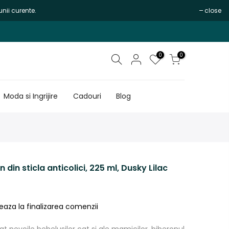
nii curente.
close
0
0
Moda si Ingrijire
Cadouri
Blog
 din sticla anticolici, 225 ml, Dusky Lilac
eaza la finalizarea comenzii
at nevoile bebelusilor cat si ale mamicilor, biberonul