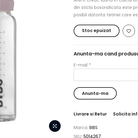
din sticla bosorsilicata este p
posibil datorita tetinei care e
Stoc epuizat
Anunta-ma cand produsul 
E-mail
*
Livrare si Retur
Solicita in
Marca:
BIBS
SKU:
5014267