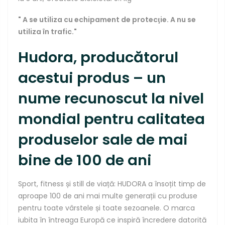
" A se utiliza cu echipament de protecţie. A nu se
utiliza în trafic."
Hudora,
producătorul
acestui produs – un
nume recunoscut
la
nivel
mondial pentru
calitatea
produselor
sale
de
mai
bine de 100 de ani
Sport, fitness
și
still de
viață
: HUDORA a
însoțit
timp
de
aproape 100 de ani
mai
multe
generații
cu produse
pentru toate
vârstele
și
toate sezoanele. O
marca
iubita
în
întreaga
Europă
ce
inspiră
încredere
datorită