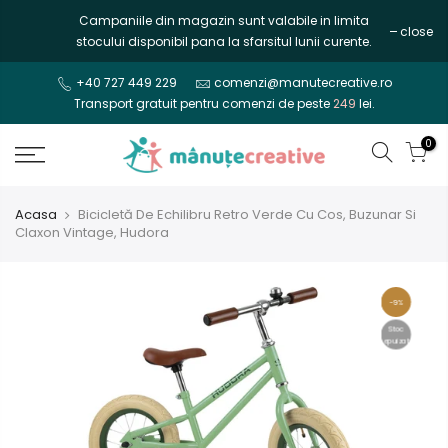
Mergi
Campaniile din magazin sunt valabile in limita
close
la
stocului disponibil pana la sfarsitul lunii curente.
continut
+40 727 449 229
comenzi@manutecreative.ro
Transport gratuit pentru comenzi de peste
249
lei.
0
Acasa
Bicicletă De Echilibru Retro Verde Cu Cos, Buzunar Si
Claxon Vintage, Hudora
-9%
Stoc
epuizat