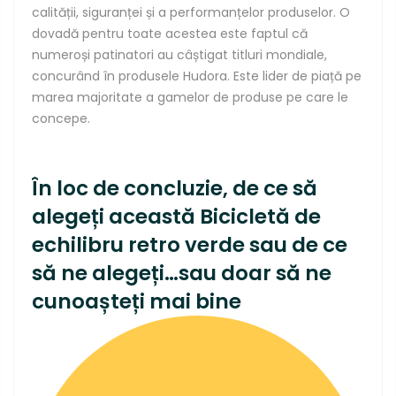
calității
,
siguranței
și
a
performanțelor
produselor. O
dovadă
pentru toate
acestea
este faptul
că
numeroși
patinatori au
câștigat
titluri mondiale,
concurând
în
produsele Hudora. Este lider de
piaț
ă pe
marea
majoritate a gamelor de produse pe
care
le
concepe.
În
loc de concluzie, de ce
să
alegeți
această Bicicletă de
echilibru retro verde
sau
de ce
să
ne
alegeți
…sau doar
să
ne
cunoașteți
mai
bine