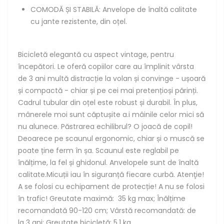
COMODĂ ȘI STABILĂ: Anvelope de înaltă calitate
cu jante rezistente, din oțel.
Bicicletă elegantă cu aspect vintage, pentru
începători. Le oferă copiilor care au împlinit vârsta
de 3 ani multă distracție la volan și convinge - ușoară
și compactă - chiar și pe cei mai pretențioși părinți.
Cadrul tubular din oțel este robust și durabil. În plus,
mânerele moi sunt căptușite a.i mâinile celor mici să
nu alunece. Păstrarea echilibrul? O joacă de copil!
Deoarece pe scaunul ergonomic, chiar și o muscă se
poate ține ferm în șa. Scaunul este reglabil pe
înălțime, la fel și ghidonul. Anvelopele sunt de înaltă
calitate.Micuții iau în siguranță fiecare curbă. Atenţie!
A
se
folosi cu echipament de protecție! A nu se folosi
în trafic! Greutate
maximă
: 35 kg max;
Înălțime
recomandată
90-120 cm;
Vârstă
recomandată
: de
la
3 ani; Greutate
bicicletă
: 5.1 kg