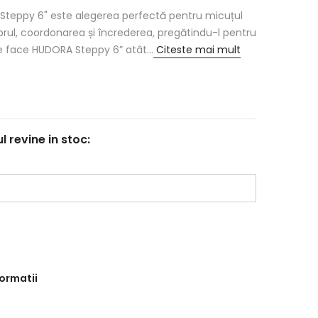
 Steppy 6" este alegerea perfectă pentru micuțul
ibrul, coordonarea și încrederea, pregătindu-l pentru
Ce face HUDORA Steppy 6” atât...
Citeste mai mult
revine in stoc:
formatii