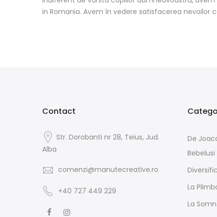
in Romania. Avem în vedere satisfacerea nevoilor co
Contact
Categor
Str. Dorobanti nr 28, Teius, Jud.
De Joac
Alba
Bebelusi
comenzi@manutecreative.ro
Diversifi
La Plimb
+40 727 449 229
La Somn