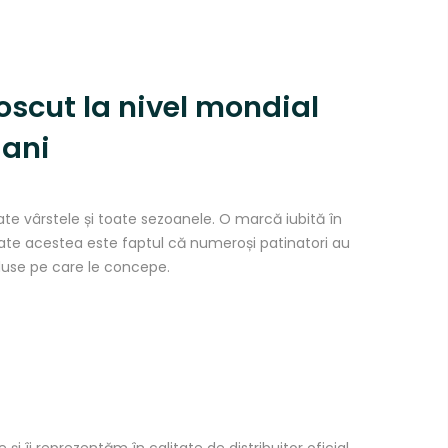
noscut
la
nivel mondial
 ani
oate
vârstele
și
toate sezoanele. O
marc
ă
iubit
ă
în
oate
acestea
este faptul
că
numeroși
patinatori au
duse pe
care
le concepe.
me
și
îi
reprezentăm
în
calitate de distribuitor oficial