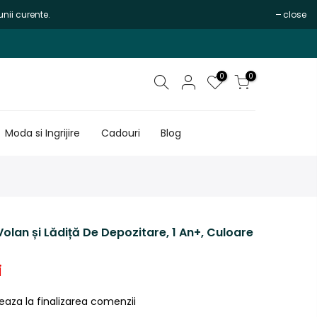
nii curente.
close
0
0
Moda si Ingrijire
Cadouri
Blog
Volan și Lădiță De Depozitare, 1 An+, Culoare
i
eaza la finalizarea comenzii