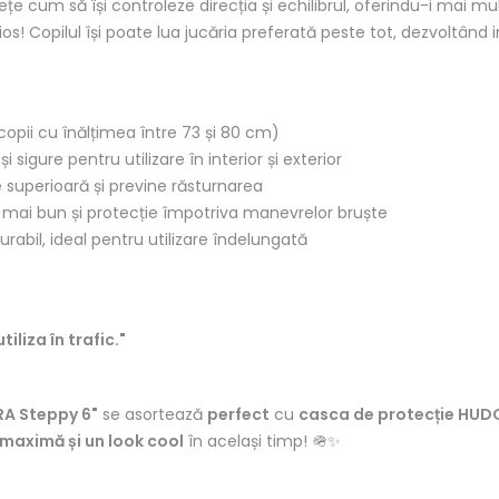
țe cum să își controleze direcția și echilibrul, oferindu-i mai mul
os! Copilul își poate lua jucăria preferată peste tot, dezvoltând 
copii cu înălțimea între 73 și 80 cm)
i sigure pentru utilizare în interior și exterior
 superioară și previne răsturnarea
ol mai bun și protecție împotriva manevrelor bruște
durabil, ideal pentru utilizare îndelungată
iliza în trafic."
A Steppy 6"
se asortează
perfect
cu
casca de protecție HUDO
 maximă și un look cool
în același timp! 🪖✨