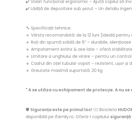
✔️ Volan funcțional ergonomic – Ajută copilul să înve
✔️ Lădiță de depozitare sub șezut – Un detaliu ingeni
🔧 Specificații tehnice:
🔹 Vârsta recomandată: de la 12 luni (ideală pentru 
🔹 Roți din spumă solidă de 6” – durabile, silențioase ș
🔹 Ampatament extins & axe late – oferă stabilitate
🔹 Limitare a unghiului de virare – pentru un contr
🔹 Cadrul din oțel tubular vopsit – rezistent, ușor și 
🔹 Greutate maximă suportată: 20 kg
" A se utiliza cu echipament de protecţie. A nu se ut
🛡️
Siguranța este pe primul loc!
🚴‍♂️ Bicicleta
HUDOR
disponibilă pe ifamily.ro. Oferă-i copilului
siguranță