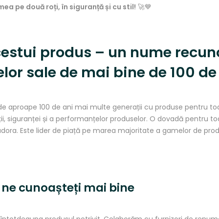
ea pe două roți, în siguranță și cu stil!
🚀💙
estui produs – un nume recu
elor
sale
de
mai
bine de 100 de
e aproape 100 de ani
mai
multe
generații
cu produse pentru t
ii
,
siguranței
și
a
performanțelor
produselor. O
dovadă
pentru t
dora. Este lider de
piaț
ă pe
marea
majoritate a gamelor de pro
ne
cunoașteți
mai
bine
întotdeauna produsul potrivit.
Colaborăm
cu furnizori de renu