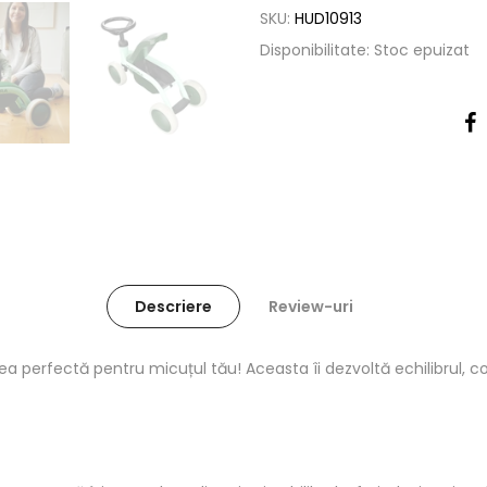
SKU:
HUD10913
Disponibilitate:
Stoc epuizat
Descriere
Review-uri
a perfectă pentru micuțul tău! Aceasta îi dezvoltă echilibrul, c