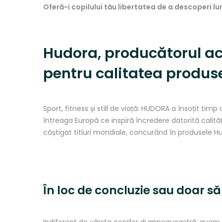
Oferă-i copilului tău libertatea de a descoperi lum
Hudora,
producătorul
ac
pentru
calitatea
produs
Sport, fitness
și
still de
viață
: HUDORA a
însoțit
timp
d
întreaga
Europă
ce
inspiră
încredere
datorită
calităț
câștigat
titluri mondiale,
concurând
în
produsele Hu
În
loc de concluzie sau doar
să
Indiferent de vârsta copiilor dumneavoastră, avem 