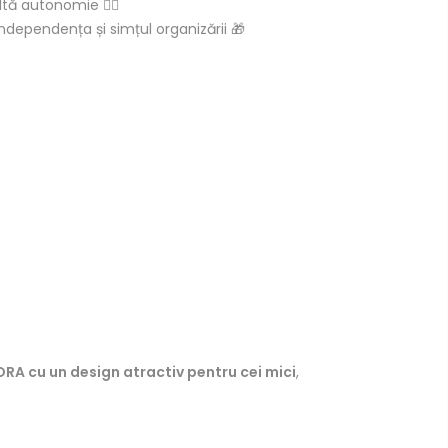
tă autonomie 🚴‍♂️
independența și simțul organizării 🎁
RA cu un design atractiv pentru cei mici
,