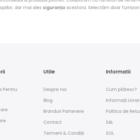
piilor, dar
mai
ales
siguranța
acestora. Selectăm doar furnizor
ii
Utile
Informatii
a Pentru
Despre noi
Cum plătesc?
Blog
Informații Livrar
care
Branduri Partenere
Politica de Retu
are
Contact
SAL
Termeni & Condiții
SOL