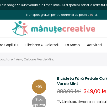
din magazin sunt valabile in limita stocului disponibil pana la sfarsitul lu
Transport gratuit pentru comenzi de peste
249
lei.
a Copilului
Plimbare & Calatorii
La Somn
Activitati
pozitare, 1 An+, Culoare Verde Mint
Bicicleta Fără Pedale Cu 
Verde Mint
-9%
383,90 lei
349,00 le
Stoc
TVA inclusa.
Livrarea
se calcul
epuizat