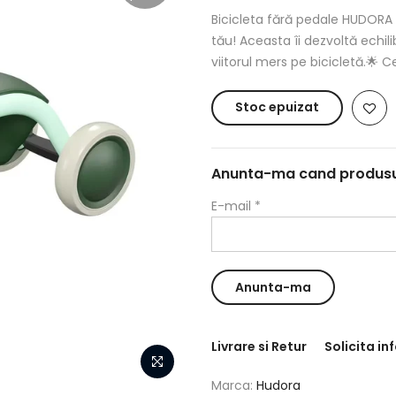
Bicicleta fără pedale HUDORA
tău! Aceasta îi dezvoltă echil
viitorul mers pe bicicletă.🌟 
Stoc epuizat
Anunta-ma cand produsul 
E-mail
*
Livrare si Retur
Solicita in
Marca:
Hudora