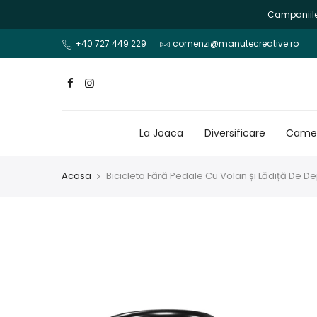
Mergi
Campaniile 
la
continut
+40 727 449 229
comenzi@manutecreative.ro
La Joaca
Diversificare
Camer
Acasa
Bicicleta Fără Pedale Cu Volan și Lădiță De De