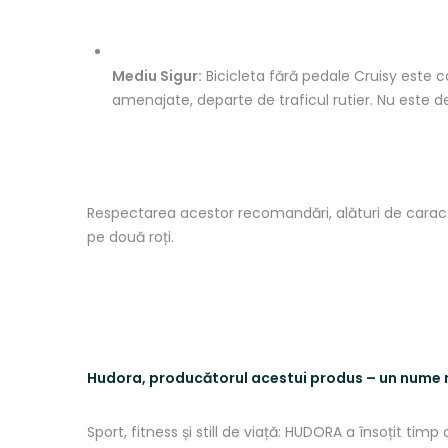
Mediu Sigur:
Bicicleta fără pedale Cruisy este co
amenajate, departe de traficul rutier.
Nu este des
Respectarea acestor recomandări, alături de caracter
pe două roți.
Hudora,
producătorul
acestui produs – un nume
Sport, fitness
și
still de
viață
: HUDORA a
însoțit
timp
d