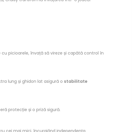
 cu picioarele, învață să vireze și capătă control în
ra lung și ghidon lat asigură o
stabilitate
ră protecție și o priză sigură.
ntru cei mai mici, încurajând independența.