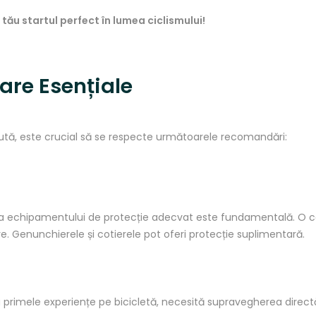
ău startul perfect în lumea ciclismului!
re Esențiale
cută, este crucial să se respecte următoarele recomandări:
 a echipamentului de protecție adecvat este fundamentală. O ca
e. Genunchierele și cotierele pot oferi protecție suplimentară.
i la primele experiențe pe bicicletă, necesită supravegherea direct