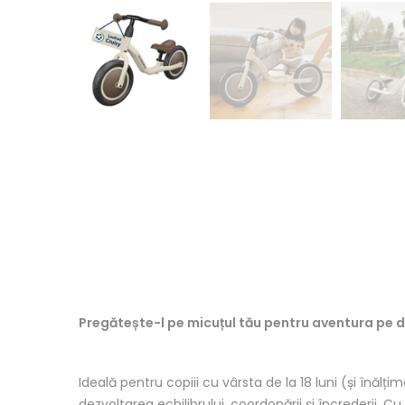
Pregătește-l pe micuțul tău pentru aventura pe do
Ideală pentru copiii cu vârsta de la 18 luni (și înă
dezvoltarea echilibrului, coordonării și încrederii.