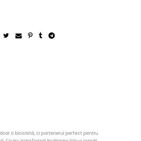
doar o bicicletă, ci partenerul perfect pentru
ță, Cruisy transformă învățarea într-o joacă!