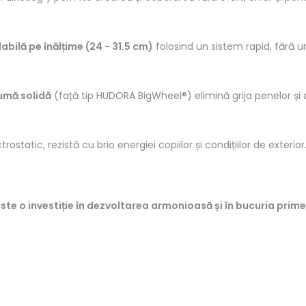
labilă pe înălțime (24 - 31.5 cm)
folosind un sistem rapid, fără u
umă solidă
(față tip HUDORA BigWheel®) elimină grija penelor și 
ctrostatic, rezistă cu brio energiei copiilor și condițiilor de exterior
te o investiție în dezvoltarea armonioasă și în bucuria primel