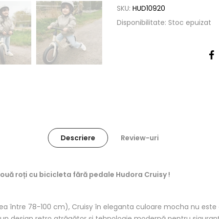
SKU:
HUD10920
Disponibilitate:
Stoc epuizat
Descriere
Review-uri
uă roți cu bicicleta fără pedale Hudora Cruisy !
lțimea între 78-100 cm), Cruisy în eleganta culoare mocha nu este 
 Cu un design retro atrăgător și tehnologie modernă pentru siguran