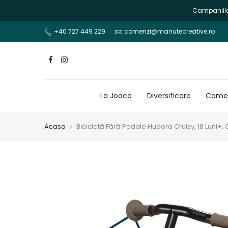
Mergi
Campaniile 
la
continut
+40 727 449 229
comenzi@manutecreative.ro
La Joaca
Diversificare
Camer
Acasa
Bicicletă Fără Pedale Hudora Cruisy, 18 Luni+, C