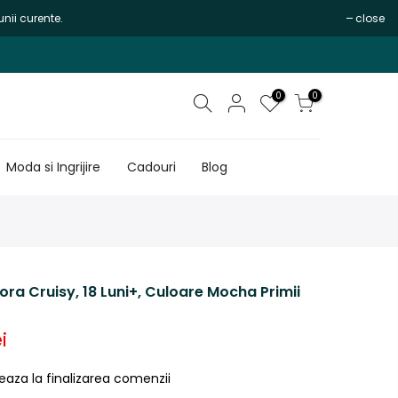
nii curente.
close
0
0
Moda si Ingrijire
Cadouri
Blog
ora Cruisy, 18 Luni+, Culoare Mocha Primii
i
eaza la finalizarea comenzii