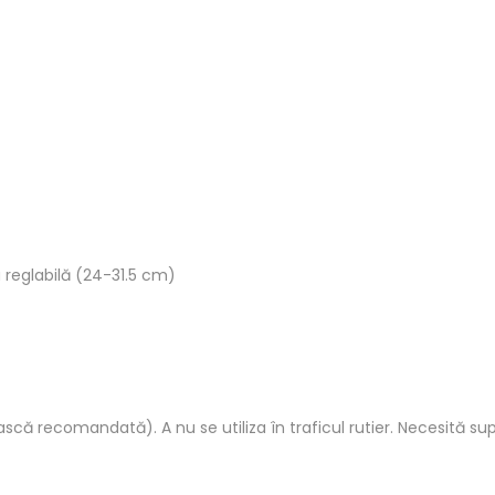
șa reglabilă (24-31.5 cm)
scă recomandată). A nu se utiliza în traficul rutier. Necesită s