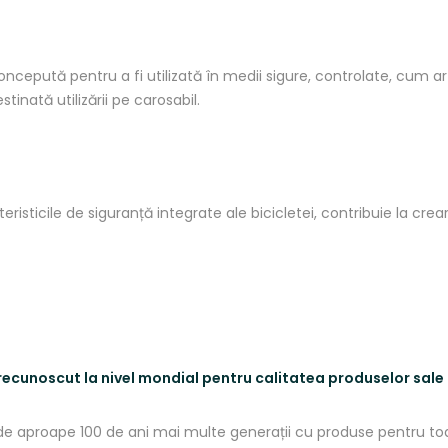
ncepută pentru a fi utilizată în medii sigure, controlate, cum ar f
tinată utilizării pe carosabil.
isticile de siguranță integrate ale bicicletei, contribuie la cre
 recunoscut
la
nivel mondial pentru
calitatea
produselor
sale
e aproape 100 de ani
mai
multe
generații
cu produse pentru t