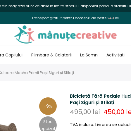
din magazin sunt valabile in limita stocului disponibil pana la sfarsitul lu
Transport gratuit pentru comenzi de peste
249
lei.
a Copilului
Plimbare & Calatorii
La Somn
Activitati
uloare Mocha Primii Pași Siguri și Stilați
Bicicletă Fără Pedale Hud
Pași Siguri și Stilați
-9%
495,00 lei
450,00 le
Stoc
TVA inclusa.
Livrarea
se calcul
epuizat