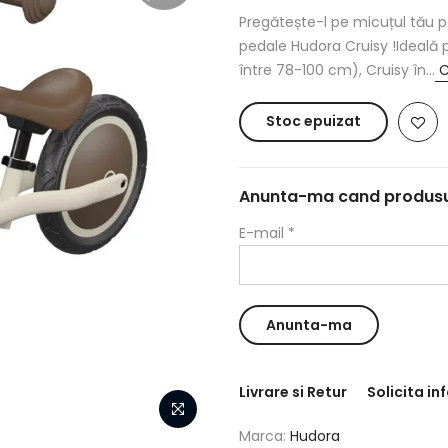
Pregătește-l pe micuțul tău p
pedale Hudora Cruisy !Ideală pe
între 78-100 cm), Cruisy în...
C
Stoc epuizat
Anunta-ma cand produsul 
E-mail
*
Livrare si Retur
Solicita in
Marca:
Hudora