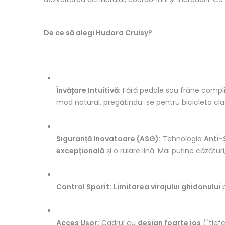
De ce să alegi Hudora Cruisy?
Învățare Intuitivă:
Fără pedale sau frâne compli
mod natural, pregătindu-se pentru bicicleta cla
Siguranță Inovatoare (ASG):
Tehnologia
Anti-
excepțională
și o rulare lină. Mai puține căzătu
Control Sporit:
Limitarea virajului ghidonului
p
Acces Ușor:
Cadrul cu
design foarte jos
("tief