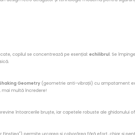
cate, copilul se concentrează pe esențial:
echilibrul
. Se împinge
sică.
Shaking Geometry
(geometrie anti-vibrații) cu ampatament ext
ri, mai multă încredere!
revine întoarcerile bruște, iar capetele robuste ale ghidonului ofe
er Einstieg") permite urcarea și coborârea fără efort, chiar și pe