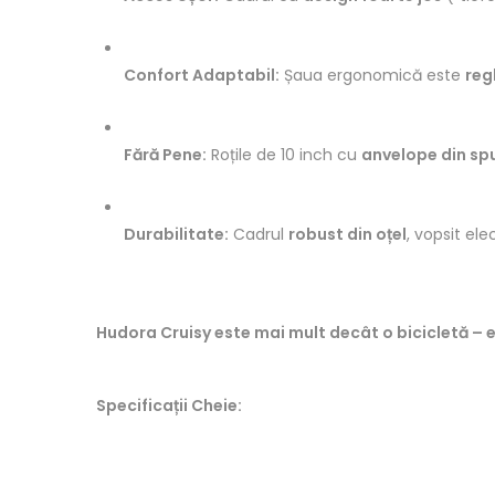
Confort Adaptabil:
Șaua ergonomică este
reg
Fără Pene:
Roțile de 10 inch cu
anvelope din sp
Durabilitate:
Cadrul
robust din oțel
, vopsit ele
Hudora Cruisy este mai mult decât o bicicletă – es
Specificații Cheie: