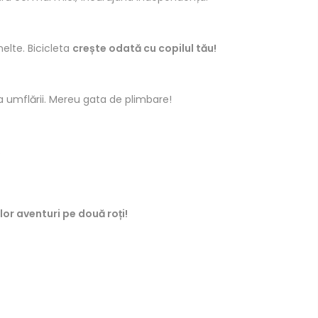
nelte. Bicicleta
crește odată cu copilul tău!
a umflării. Mereu gata de plimbare!
.
or aventuri pe două roți!