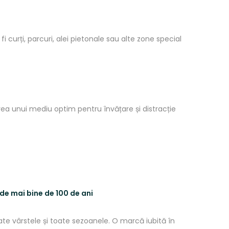
i curți, parcuri, alei pietonale sau alte zone special
area unui mediu optim pentru învățare și distracție
de
mai
bine de 100 de ani
oate
vârstele
și
toate sezoanele. O
marc
ă
iubit
ă
în