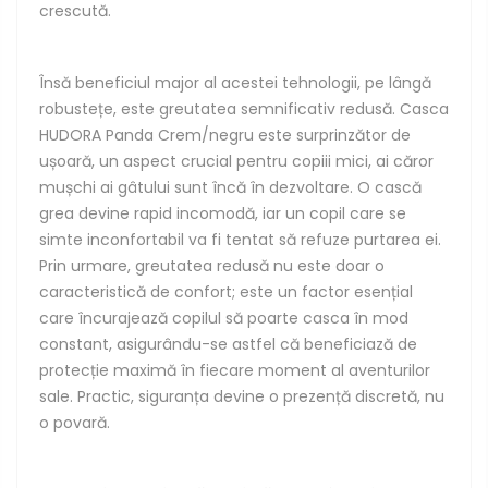
crescută.
Însă beneficiul major al acestei tehnologii, pe lângă
robustețe, este greutatea semnificativ redusă. Casca
HUDORA Panda Crem/negru este surprinzător de
ușoară, un aspect crucial pentru copiii mici, ai căror
mușchi ai gâtului sunt încă în dezvoltare. O cască
grea devine rapid incomodă, iar un copil care se
simte inconfortabil va fi tentat să refuze purtarea ei.
Prin urmare, greutatea redusă nu este doar o
caracteristică de confort; este un factor esențial
care încurajează copilul să poarte casca în mod
constant, asigurându-se astfel că beneficiază de
protecție maximă în fiecare moment al aventurilor
sale. Practic, siguranța devine o prezență discretă, nu
o povară.