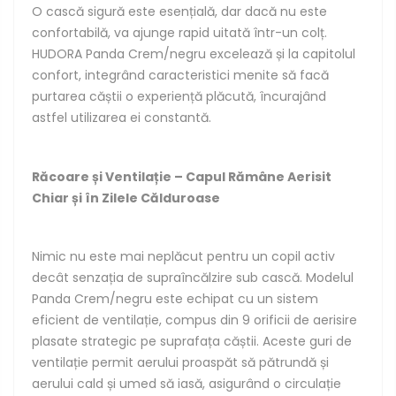
O cască sigură este esențială, dar dacă nu este
confortabilă, va ajunge rapid uitată într-un colț.
HUDORA Panda Crem/negru excelează și la capitolul
confort, integrând caracteristici menite să facă
purtarea căștii o experiență plăcută, încurajând
astfel utilizarea ei constantă.
Răcoare și Ventilație – Capul Rămâne Aerisit
Chiar și în Zilele Călduroase
Nimic nu este mai neplăcut pentru un copil activ
decât senzația de supraîncălzire sub cască. Modelul
Panda Crem/negru este echipat cu un sistem
eficient de ventilație, compus din 9 orificii de aerisire
plasate strategic pe suprafața căștii. Aceste guri de
ventilație permit aerului proaspăt să pătrundă și
aerului cald și umed să iasă, asigurând o circulație