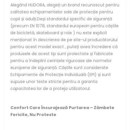
Alegând HUDORA, alegeți un brand recunoscut pentru
calitatea echipamentelor sale de protecție pentru
copii și adulți.Deși standardul specific de siguranță
(precum EN 1078, standardul european pentru căștile
de bicicletă, skateboard și role ) nu este explicit
menționat în descrierea de pe site-ul producătorului
pentru acest model exact , puteți avea încredere că
produsele de acest tip sunt proiectate și fabricate
pentru a îndeplini cerințele riguroase ale normelor
europene de siguranță. Căștile sunt considerate
Echipamente de Protecție Individuală (EPI) și sunt
supuse unor teste stricte pentru a garanta
capacitatea lor de a proteja utilizatorul.
Confort Care Încurajează Purtarea – Zâmbete
Fericite, Nu Proteste