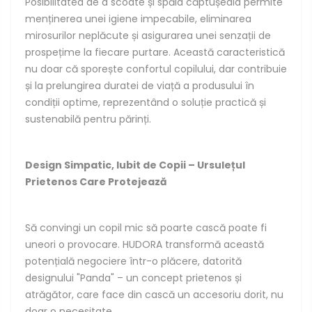
Posibilitatea de a scoate și spăla căptușeala permite
menținerea unei igiene impecabile, eliminarea
mirosurilor neplăcute și asigurarea unei senzații de
prospețime la fiecare purtare. Această caracteristică
nu doar că sporește confortul copilului, dar contribuie
și la prelungirea duratei de viață a produsului în
condiții optime, reprezentând o soluție practică și
sustenabilă pentru părinți.
Design Simpatic, Iubit de Copii – Ursulețul
Prietenos Care Protejează
Să convingi un copil mic să poarte cască poate fi
uneori o provocare. HUDORA transformă această
potențială negociere într-o plăcere, datorită
designului "Panda" – un concept prietenos și
atrăgător, care face din cască un accesoriu dorit, nu
doar o necesitate.