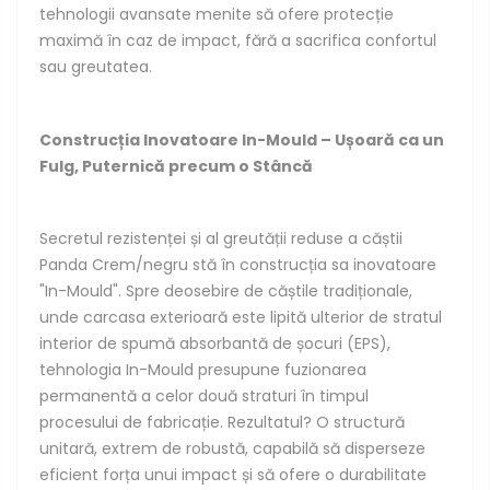
tehnologii avansate menite să ofere protecție
maximă în caz de impact, fără a sacrifica confortul
sau greutatea.
Construcția Inovatoare In-Mould – Ușoară ca un
Fulg, Puternică precum o Stâncă
Secretul rezistenței și al greutății reduse a căștii
Panda Crem/negru stă în construcția sa inovatoare
"In-Mould". Spre deosebire de căștile tradiționale,
unde carcasa exterioară este lipită ulterior de stratul
interior de spumă absorbantă de șocuri (EPS),
tehnologia In-Mould presupune fuzionarea
permanentă a celor două straturi în timpul
procesului de fabricație. Rezultatul? O structură
unitară, extrem de robustă, capabilă să disperseze
eficient forța unui impact și să ofere o durabilitate