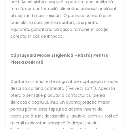
cm). Acest sistem asigură o potrivire personalizată,
fermă, dar confortabilă, eliminând balansul neplăcut
al căștii în timpul mișcării. O potrivire corectă este
crucială nu doar pentru confort, ci și pentru
siguranță, garantând că casca rămâne în poziția
corectă în caz de impact.
Căptușeală Moale și Igienică – Răsfăț Pentru
Pielea Delicată
Confortul interior este asigurat de căptușeala moale,
descrisă ca fiind catifelată ("velvety soft"). Aceasta
oferă o senzație plăcută la contactul cu pielea
delicată a copilului. Însă un avantaj practic major
pentru părinți este faptul că aceste inserții de
căptușeală sunt detașabile și lavabile. Știm cu toții că
micuții exploratori transpiră în timpul jocului.