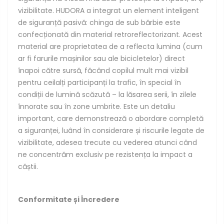
vizibilitate. HUDORA a integrat un element inteligent
de siguranță pasivă: chinga de sub bărbie este
confecționată din material retroreflectorizant. Acest
material are proprietatea de a reflecta lumina (cum
ar fi farurile mașinilor sau ale bicicletelor) direct
înapoi către sursă, făcând copilul mult mai vizibil
pentru ceilalți participanți la trafic, în special în
condiții de lumină scăzută – la lăsarea serii, în zilele
înnorate sau în zone umbrite. Este un detaliu
important, care demonstrează o abordare completă
a siguranței, luând în considerare și riscurile legate de
vizibilitate, adesea trecute cu vederea atunci când
ne concentrăm exclusiv pe rezistența la impact a
căștii.
Conformitate și Încredere