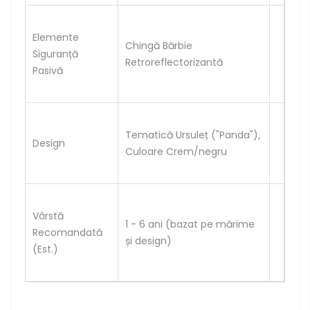
Elemente
Chingă Bărbie
Siguranță
Retroreflectorizantă
Pasivă
Tematică Ursuleț ("Panda"),
Design
Culoare Crem/negru
Vârstă
1 - 6 ani (bazat pe mărime
Recomandată
și design)
(Est.)