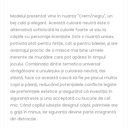
Modelul prezentat vine în nuanța "Crem/negru", un
bej cald și elegant. Această culoare neutră este o
alternativă sofisticată la culorile foarte vii sau la
căștile cu personaje licențiate. Este o nuanță unisex,
potrivită atât pentru fetițe, cât și pentru băieței, și are
avantajul practic de a masca mai bine urmele
inerente de murdărie care pot apărea în timpul
jocului. Combinația dintre tematica universal
atrăgătoare a ursulețului și culoarea neutră, dar
stilată, face ca această cască să fie pe placul multor
copii și părinți, reducând potențialele conflicte legate
de preferințele estetice și asigurând că investiția în
siguranță este și una acceptată cu bucurie de cel
mic. Când copilul iubește designul căștii, părintele are
o grijă în minus, iar siguranța devine parte integrantă
din distracție.