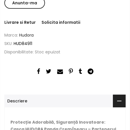
Livrare si Retur
Solicita informatii
Marca:
Hudora
SKU:
HUD84911
Disponibilitate:
Stoc epuizat
Descriere
Protecție Adorabilă, Siguranță Inovatoare:
Casca HUDORA Panda Crem/negru – Partenerul