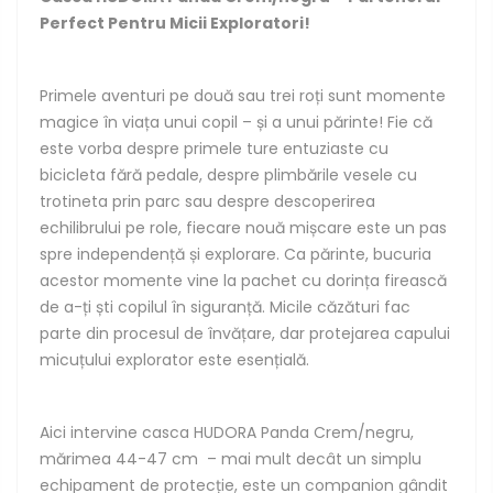
Perfect Pentru Micii Exploratori!
Primele aventuri pe două sau trei roți sunt momente
magice în viața unui copil – și a unui părinte! Fie că
este vorba despre primele ture entuziaste cu
bicicleta fără pedale, despre plimbările vesele cu
trotineta prin parc sau despre descoperirea
echilibrului pe role, fiecare nouă mișcare este un pas
spre independență și explorare. Ca părinte, bucuria
acestor momente vine la pachet cu dorința firească
de a-ți ști copilul în siguranță. Micile căzături fac
parte din procesul de învățare, dar protejarea capului
micuțului explorator este esențială.
Aici intervine casca HUDORA Panda Crem/negru,
mărimea 44-47 cm – mai mult decât un simplu
echipament de protecție, este un companion gândit