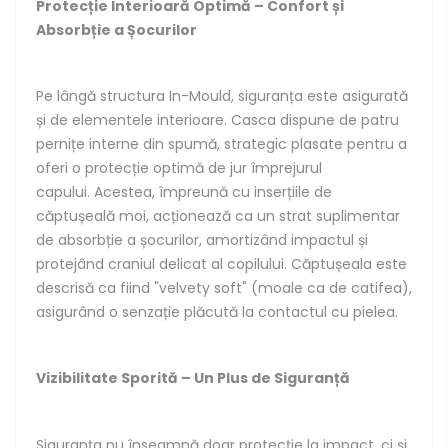
Protecție Interioară Optimă – Confort și
Absorbție a Șocurilor
Pe lângă structura In-Mould, siguranța este asigurată
și de elementele interioare. Casca dispune de patru
pernițe interne din spumă, strategic plasate pentru a
oferi o protecție optimă de jur împrejurul
capului. Acestea, împreună cu inserțiile de
căptușeală moi, acționează ca un strat suplimentar
de absorbție a șocurilor, amortizând impactul și
protejând craniul delicat al copilului. Căptușeala este
descrisă ca fiind "velvety soft" (moale ca de catifea),
asigurând o senzație plăcută la contactul cu pielea.
Vizibilitate Sporită – Un Plus de Siguranță
Siguranța nu înseamnă doar protecție la impact, ci și