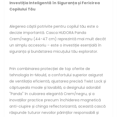
Investiția Inteligentă în Siguranța și Fericirea
Copilului Tău
Alegerea căștii potrivite pentru copilul tău este o
decizie importantă. Casca HUDORA Panda
Crem/negru (44-47 cm) reprezintă mai mult decât
un simplu accesoriu – este o investiție esențială în
siguranța și bunăstarea micuțului tău explorator.
Prin combinarea protecției de top oferite de
tehnologia In-Mould, a confortului superior asigurat
de ventilația eficientă, ajustarea precisă Twist Lock și
căptușeala moale și lavabilă, a designului adorabil
"Panda" în culoarea elegantă Crem/negru, și a
inovațiilor practice precum închiderea magnetică
anti-ciupire și chinga reflectorizantă, această cască
răspunde tuturor nevoilor părinților responsabili și