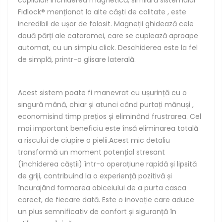
copilului! Închiderea magnetică, similară sistemului
Fidlock® menționat la alte căști de calitate , este
incredibil de ușor de folosit. Magneții ghidează cele
două părți ale cataramei, care se cuplează aproape
automat, cu un simplu click. Deschiderea este la fel
de simplă, printr-o glisare laterală.
Acest sistem poate fi manevrat cu ușurință cu o
singură mână, chiar și atunci când purtați mănuși ,
economisind timp prețios și eliminând frustrarea. Cel
mai important beneficiu este însă eliminarea totală
a riscului de ciupire a pielii.Acest mic detaliu
transformă un moment potențial stresant
(închiderea căștii) într-o operațiune rapidă și lipsită
de griji, contribuind la o experiență pozitivă și
încurajând formarea obiceiului de a purta casca
corect, de fiecare dată. Este o inovație care aduce
un plus semnificativ de confort și siguranță în