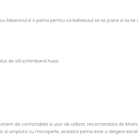
au cu biberonul si o perna pentru ca bebelusul sa se joace si sa s
plus de stil schimband husa.
rem de confortabila si usor de utilizat, recomandata de kinetote
ic si umpluta cu microperle, aceasta perna este o alegere excel