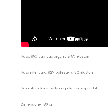
Husa:
95% bumbac organic si 5% elastan
Husa interioara
: 92% poliester si 8% elastan
Umplutura:
Microperle din polistiren expandat
Dimensiune:
180 cm