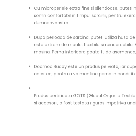
Cu microperlele extra fine si silentioase, puteti
somn confortabil in timpul sarcinii, pentru exe
dumneavoastra.
Dupa perioada de sarcina, puteti utiliza husa de
este extrem de moale, flexibila si reincarcabila
masina. Perna interioara poate fi, de asemenea, 
Doomoo Buddy este un produs pe viata, iar dupa u
acestea, pentru a va mentine perna in conditii op
Produs certificata GOTS (Global Organic Textil
si accesorii, a fost testata riguros impotriva un