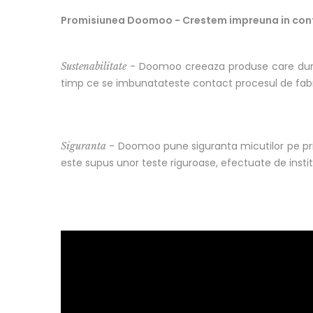
Promisiunea Doomoo - Crestem impreuna in con
- Doomoo creeaza produse care dureaza
Sustenabilitate
timp ce se imbunatateste contact procesul de fabri
- Doomoo pune siguranta micutilor pe primu
Siguranta
este supus unor teste riguroase, efectuate de institu