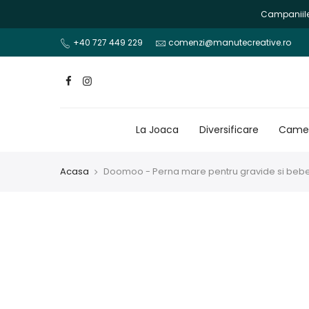
Mergi
Campaniile 
la
continut
+40 727 449 229
comenzi@manutecreative.ro
La Joaca
Diversificare
Camer
Acasa
Doomoo - Perna mare pentru gravide si bebel