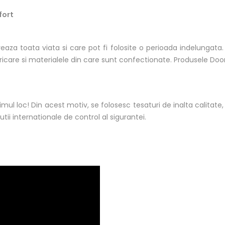
fort
 toata viata si care pot fi folosite o perioada indelungata. Ac
care si materialele din care sunt confectionate. Produsele Doo
l loc! Din acest motiv, se folosesc tesaturi de inalta calitate, 
tii internationale de control al sigurantei.