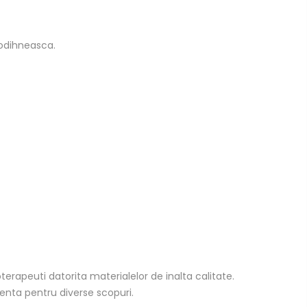
e odihneasca.
rapeuti datorita materialelor de inalta calitate.
enta pentru diverse scopuri.