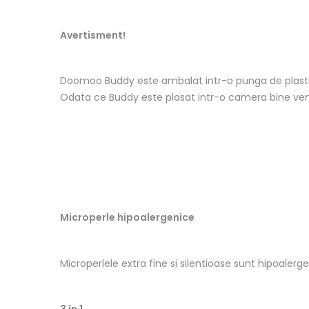
Avertisment!
Doomoo Buddy este ambalat intr-o punga de plastic 
Odata ce Buddy este plasat intr-o camera bine venti
Microperle hipoalergenice
Microperlele extra fine si silentioase sunt hipoalerg
3 în 1