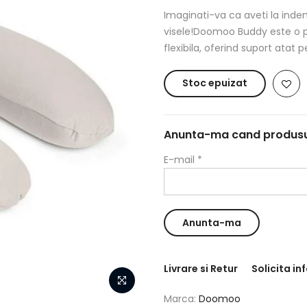
Imaginati-va ca aveti la ind
visele!Doomoo Buddy este o p
flexibila, oferind suport atat p
Stoc epuizat
Anunta-ma cand produsul 
E-mail
*
Livrare si Retur
Solicita in
Marca:
Doomoo