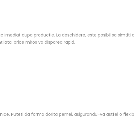
imediat dupa productie. La deschidere, este posibil sa simtiti 
lata, orice miros va disparea rapid.
enice.
Puteti da forma dorita pernei, asigurandu-va astfel o flexibi