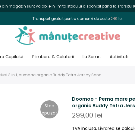
din magazin sunt valabile in limita stocului disponibil pana la sfarsitul lu
Transport gratuit pentru comenzi de peste
249
lei.
a Copilului
Plimbare & Calatorii
La Somn
Activitati
usi 3 in 1, bumbac organic Buddy Tetra Jersey Sand
Doomoo - Perna mare pent
organic Buddy Tetra Jer
Stoc
epuizat
299,00 lei
TVA inclusa.
Livrarea
se calcul