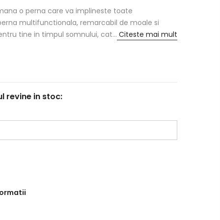
emana o perna care va implineste toate
erna multifunctionala, remarcabil de moale si
entru tine in timpul somnului, cat...
Citeste mai mult
revine in stoc:
formatii