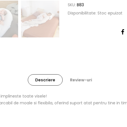
SKU:
B83
Disponibilitate:
Stoc epuizat
Descriere
Review-uri
implineste toate visele!
bil de moale si flexibila, oferind suport atat pentru tine in tim