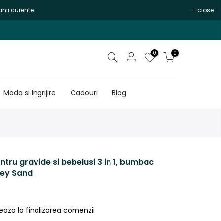
nii curente.
close
0
0
Moda si Ingrijire
Cadouri
Blog
ru gravide si bebelusi 3 in 1, bumbac
sey Sand
eaza la finalizarea comenzii