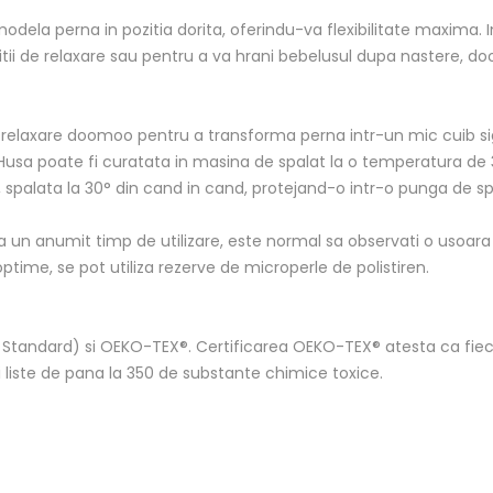
 modela perna in pozitia dorita, oferindu-va flexibilitate maxima.
rcitii de relaxare sau pentru a va hrani bebelusul dupa nastere,
 relaxare doomoo pentru a transforma perna intr-un mic cuib sigu
. Husa poate fi curatata in masina de spalat la o temperatura de
spalata la 30° din cand in cand, protejand-o intr-o punga de spal
n anumit timp de utilizare, este normal sa observati o usoara a
time, se pot utiliza rezerve de microperle de polistiren.
e Standard) si OEKO-TEX®.
Certificarea OEKO-TEX® atesta ca fiec
ei liste de pana la 350 de substante chimice toxice.