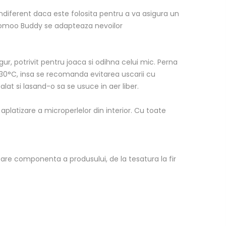
 Indiferent daca este folosita pentru a va asigura un
 doomoo Buddy se adapteaza nevoilor
r, potrivit pentru joaca si odihna celui mic. Perna
 30°C, insa se recomanda evitarea uscarii cu
at si lasand-o sa se usuce in aer liber.
platizare a microperlelor din interior. Cu toate
are componenta a produsului, de la tesatura la fir