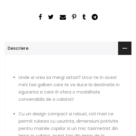
Descriere
Unde ai vrea sa mergi astazi? Urca-te in acest
mini taxi galben care te va duce la destinatie in
siguranta si care iti ofera o modalitate
convenabila de a calatori!
Cu un design compact si robust, roti mari ce
permit rularea cu usurinta, dimensiuni potrivite
pentru mainile copiilor si un mic taximetrist din
lemn in cabina, acest taxi din lemn de la