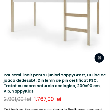
Pat semi-inalt pentru juniori YappyGrott, Cu loc de
joaca dedesubt, Din lemn de pin certificat FSC,
Tratat cu ceara naturala ecologica, 200x90 cm,
Alb, YappyKids
2.901,00 lei
1.767,00 lei
TVA inclusa.
Livrarea
se calculeaza la finalizarea comenzii