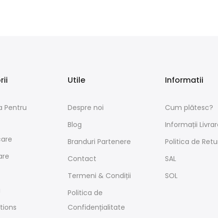
ii
Utile
Informatii
a Pentru
Despre noi
Cum plătesc?
Blog
Informații Livrar
care
Branduri Partenere
Politica de Retu
are
Contact
SAL
Termeni & Condiții
SOL
i
Politica de
ctions
Confidențialitate