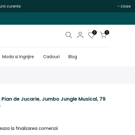
nii curente.
close
0
0
Moda si Ingrijire
Cadouri
Blog
, Pian de Jucarie, Jumbo Jungle Musical, 79
o
eaza la finalizarea comenzii