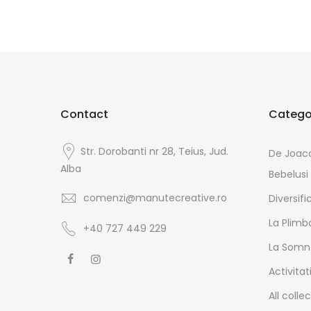
Contact
Categor
Str. Dorobanti nr 28, Teius, Jud.
De Joac
Alba
Bebelusi
comenzi@manutecreative.ro
Diversifi
La Plimb
+40 727 449 229
La Somn
Activitat
All colle