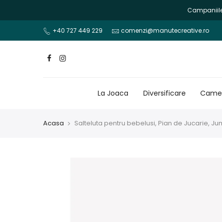
Mergi
Campaniile 
la
continut
+40 727 449 229
comenzi@manutecreative.ro
La Joaca
Diversificare
Camer
Acasa
Salteluta pentru bebelusi, Pian de Jucarie, Ju