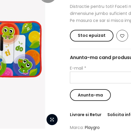
Distractie pentru toti! Facet
dimensiune jumbo suficient de 
Pe masura ce sar si misca imp
Stoc epuizat
Anunta-ma cand produsul 
E-mail
*
Livrare si Retur
Solicita in
Marca:
Playgro