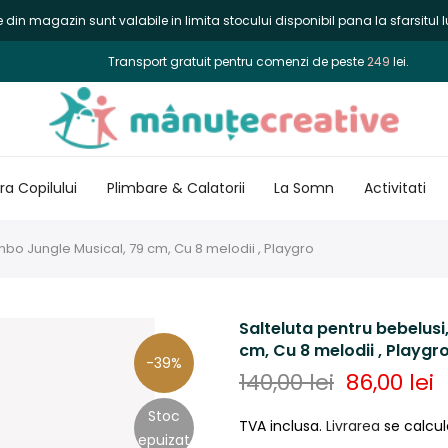
din magazin sunt valabile in limita stocului disponibil pana la sfarsitul lu
Transport gratuit pentru comenzi de peste
249
lei.
a Copilului
Plimbare & Calatorii
La Somn
Activitati
mbo Jungle Musical, 79 cm, Cu 8 melodii , Playgro
Salteluta pentru bebelusi
cm, Cu 8 melodii , Playgr
-39%
140,00 lei
86,00 lei
Stoc
TVA inclusa.
Livrarea
se calcul
epuizat