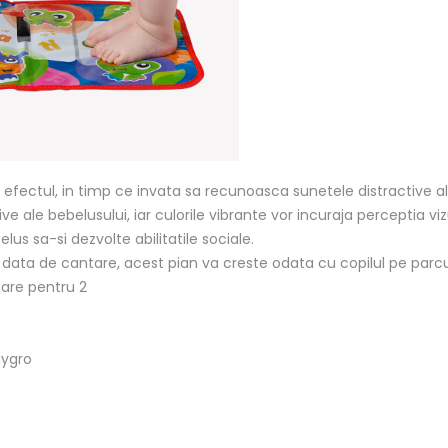
i efectul, in timp ce invata sa recunoasca sunetele distractive a
e ale bebelusului, iar culorile vibrante vor incuraja perceptia viz
elus sa-si dezvolte abilitatile sociale.
data de cantare, acest pian va creste odata cu copilul pe parcur
are pentru 2
aygro