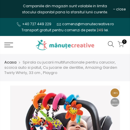
Mergi
Campaniile din magazin sunt valabile in limita
close
la
stocului disponibil pana la sfarsitul lunii curente.
continut
+40 727 449 229
comenzi@manutecreative.ro
Transport gratuit pentru comenzi de peste
249
lei.
0
Acasa
Spirala cu jucarii multifunctionale pentru carucior,
scoica auto si patut, Cu jucarie de dentitie, Amazing Garden
Twirly Whirly, 33 cm , Playgro
-38%
Stoc
epuizat