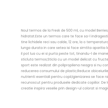
Noul termos de la Fresk de 500 ml, cu model Berries, 
hidratat.Este un termos care te face sa-l indragesti p
tine lichidele reci sau calde, 12 ore, la o tempera
lunga durata in care setea isi face simtita aparitia la
il pot lua cu ei si purta peste tot, tinandu-l de man
sticluta termos;Sticla cu un model delicat cu fructe
sport este realizat din polipropilena neagra si nu co
reducerea consumului de plastic;Reduce obiceiurile 
nutrienti esentiali pentru copii;Igienizarea se face 
recunoscut pentru produsele dedicate copiilor. De la
creatie inspira veselie prin design-ul colorat si magi