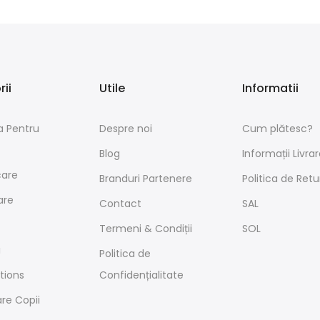
ii
Utile
Informatii
a Pentru
Despre noi
Cum plătesc?
Blog
Informații Livrar
care
Branduri Partenere
Politica de Retu
are
Contact
SAL
Termeni & Condiții
SOL
i
Politica de
ctions
Confidențialitate
re Copii