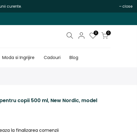
nii curente.
close
0
0
Moda si Ingrijire
Cadouri
Blog
 pentru copii 500 ml, New Nordic, model
eaza la finalizarea comenzii