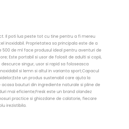
t. Il poti lua peste tot cu tine pentru a fi mereu
el inoxidabil. Proprietatea sa principala este de a
de 500 de ml face produsul ideal pentru aventuri de
e; Este portabil si usor de folosit de adulti si copii,
se descurce singur, usor si rapid sa foloseasca
oxidabil si lemn si altul in varianta sport;Capacul
hidelor;Este un produs sustenabil care ajuta la
acasa bauturi din ingrediente naturale si pline de
moduri mai eficiente;Fresk este un brand olandez
osuri practice si ghiozdane de calatorie, fiecare
 irezistibila.