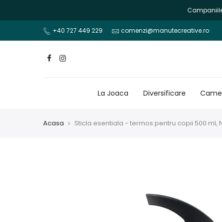
Mergi
Campaniile 
la
continut
+40 727 449 229
comenzi@manutecreative.ro
La Joaca
Diversificare
Camer
Acasa
Sticla esentiala - termos pentru copii 500 ml,