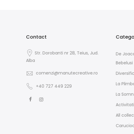
Contact
Categor
Str. Dorobanti nr 28, Teius, Jud.
De Joac
Alba
Bebelusi
comenzi@manutecreative.ro
Diversifi
La Plimb
+40 727 449 229
La Somn
Activitat
All colle
Carucioa