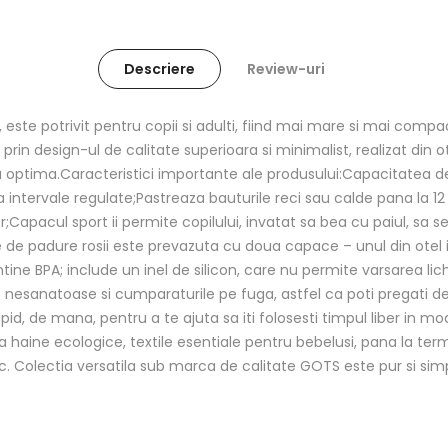
Descriere
Review-uri
este potrivit pentru copii si adulti, fiind mai mare si mai compac
rin design-ul de calitate superioara si minimalist, realizat din ot
tura optima.Caracteristici importante ale produsului:Capacitatea 
 intervale regulate;Pastreaza bauturile reci sau calde pana la 12 or
er;Capacul sport ii permite copilului, invatat sa bea cu paiul, sa 
 de padure rosii este prevazuta cu doua capace – unul din otel in
ntine BPA; include un inel de silicon, care nu permite varsarea lic
nesanatoase si cumparaturile pe fuga, astfel ca poti pregati de 
rapid, de mana, pentru a te ajuta sa iti folosesti timpul liber in 
 haine ecologice, textile esentiale pentru bebelusi, pana la term
c. Colectia versatila sub marca de calitate GOTS este pur si simplu