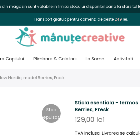
din magazin sunt valabile in limita stocului disponibil pana la sfarsitul lu
Transport gratuit pentru comenzi de peste
249
lei.
a Copilului
Plimbare & Calatorii
La Somn
Activitati
 New Nordic, model Berries, Fresk
Sticla esentiala - termos
Berries, Fresk
Stoc
epuizat
129,00 lei
TVA inclusa.
Livrarea
se calcul