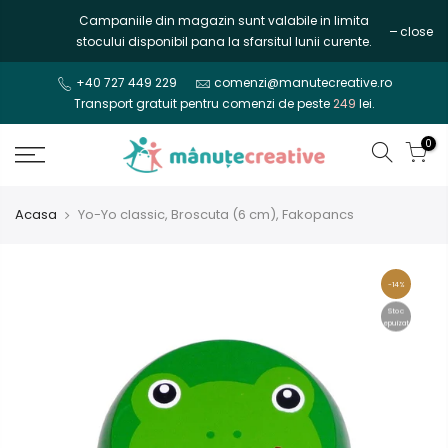
Mergi
Campaniile din magazin sunt valabile in limita
close
la
stocului disponibil pana la sfarsitul lunii curente.
continut
+40 727 449 229
comenzi@manutecreative.ro
Transport gratuit pentru comenzi de peste
249
lei.
0
Acasa
Yo-Yo classic, Broscuta (6 cm), Fakopancs
-14%
Stoc
epuizat