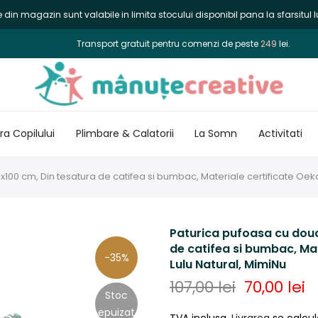
din magazin sunt valabile in limita stocului disponibil pana la sfarsitul lu
Transport gratuit pentru comenzi de peste
249
lei.
a Copilului
Plimbare & Calatorii
La Somn
Activitati
100 cm, Din tesatura de catifea si bumbac, Materiale certificate Oeko
Paturica pufoasa cu doua
de catifea si bumbac, Mat
-35%
Lulu Natural, MimiNu
107,00 lei
70,00 lei
Stoc
epuizat
TVA inclusa.
Livrarea
se calcul