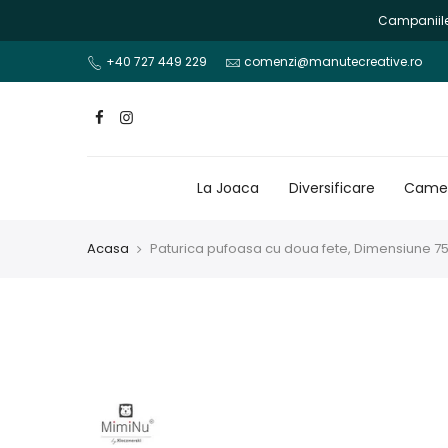
Mergi
Campaniile 
la
continut
+40 727 449 229
comenzi@manutecreative.ro
La Joaca
Diversificare
Camer
Acasa
Paturica pufoasa cu doua fete, Dimensiune 75x