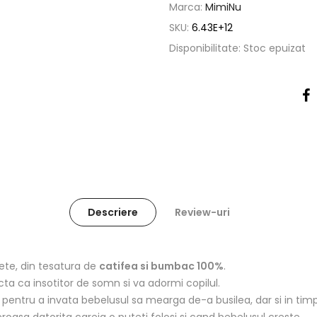
Marca:
MimiNu
SKU:
6.43E+12
Disponibilitate:
Stoc epuizat
Descriere
Review-uri
te, din tesatura de
catifea si bumbac 100%
.
cta ca insotitor de somn si va adormi copilul.
i pentru a invata bebelusul sa mearga de-a busilea, dar si in tim
oasa datorita careia o puteti folosi si cand bebelusul creste.