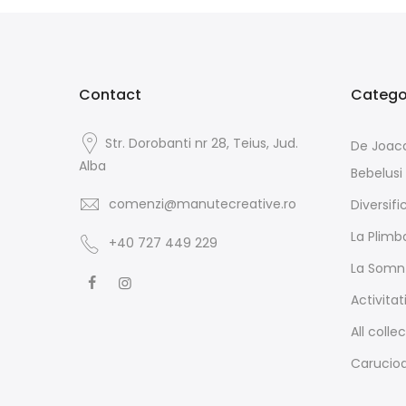
Contact
Categor
Str. Dorobanti nr 28, Teius, Jud.
De Joac
Alba
Bebelusi
comenzi@manutecreative.ro
Diversifi
La Plimb
+40 727 449 229
La Somn
Activitat
All colle
Carucioa