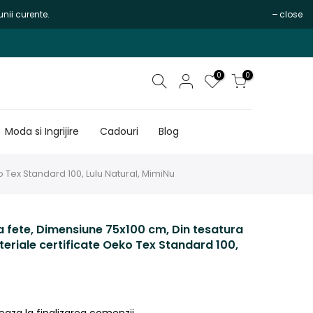
nii curente.
close
0
0
Moda si Ingrijire
Cadouri
Blog
 Tex Standard 100, Lulu Natural, MimiNu
 fete, Dimensiune 75x100 cm, Din tesatura
eriale certificate Oeko Tex Standard 100,
eaza la finalizarea comenzii