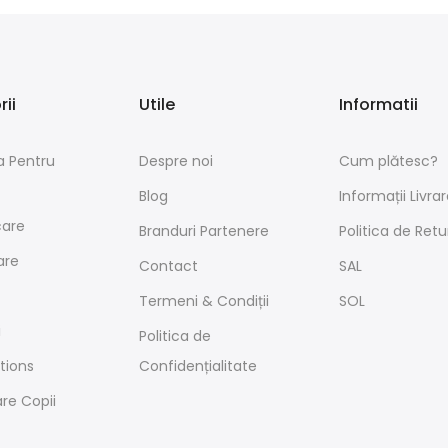
ii
Utile
Informatii
a Pentru
Despre noi
Cum plătesc?
Blog
Informații Livrar
care
Branduri Partenere
Politica de Retu
are
Contact
SAL
Termeni & Condiții
SOL
i
Politica de
ctions
Confidențialitate
re Copii