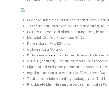
O gama subtila de culori faciliteaza potrivirea culo
Tesatura naturala care nu provoaca iritatii sau al
Extrem de moale si placut la atingere si, in acelas
Material: Catifea + bumbac 100%;
Dimensiune: 75 x 100 cm;
Culoare: Lulu Natural;
Puteti vedea
aici
toate produsele din frumoasa
VELVET (catifea) - tesatura moale, prietenoasa c
Siguranta si calitatea garantata a produsului, m
Ingrijire - se spala la masina la 30°C, centrifug
Toate materialele sunt hypoalergenice, fiind t
Produsele MimiNu sunt produse manual in Pol