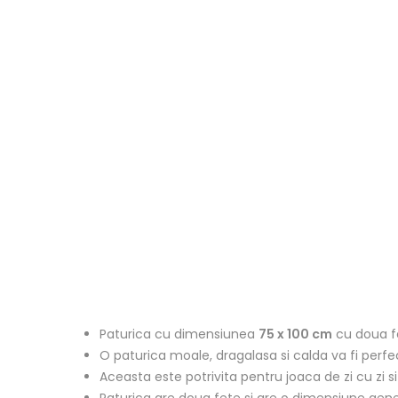
Paturica cu dimensiunea
75 x 100 cm
cu doua fe
O paturica moale, dragalasa si calda va fi perfe
Aceasta este potrivita pentru joaca de zi cu zi s
Paturica are doua fete si are o dimensiune gener