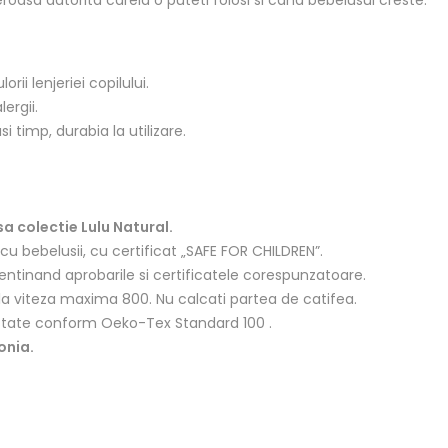
rii lenjeriei copilului.
ergii.
i timp, durabia la utilizare.
 colectie Lulu Natural.
u bebelusii, cu certificat „SAFE FOR CHILDREN”.
entinand aprobarile si certificatele corespunzatoare.
a la viteza maxima 800. Nu calcati partea de catifea.
estate conform
Oeko-Tex Standard 100
.
onia.