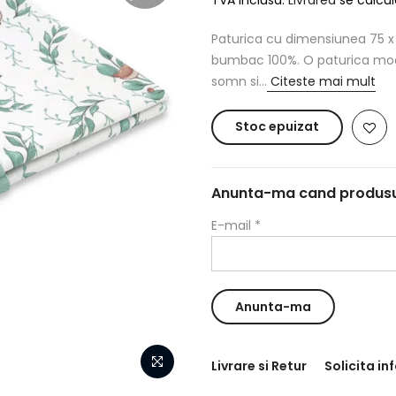
Paturica cu dimensiunea 75 x 
bumbac 100%. O paturica moale
somn si...
Citeste mai mult
Stoc epuizat
Anunta-ma cand produsul 
E-mail
*
Livrare si Retur
Solicita in