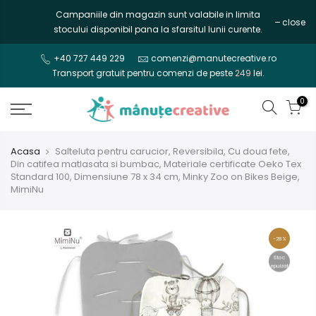
Mergi
Campaniile din magazin sunt valabile in limita
close
la
stocului disponibil pana la sfarsitul lunii curente.
continut
+40 727 449 229
comenzi@manutecreative.ro
Transport gratuit pentru comenzi de peste
249
lei.
0
Acasa
Salteluta pentru carucior, Reversibila, Cu doua fete,
Din catifea matlasata si bumbac, Materiale certificate Oeko Tex
Standard 100, Dimensiune 78 x 34 cm, Minky Zoo on Bikes Beige,
MimiNu
-28%
Stoc
epuizat