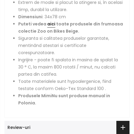
Extrem de moale si placut la atingere si, în acelasi
timp, durabil la utilizare.
Dimensiuni
: 34x78 cm
Puteti vedea
aici
toate produsele din frumoasa
colectie Zoo on Bikes Beige.
Siguranta si calitatea produselor garantate,
mentinând atestari si certificate
corespunzatoare.
Ingrijire - poate fi spalata in masina de spalat la
30 ° C, la maxim 800 rotatii / minut,
nu calcati
partea din catifea.
Toate materialele sunt hypoalergenice, fiind
testate conform
Oeko-Tex Standard 100
.
Produsele MimiNu sunt produse manual in
Polonia.
Review-uri