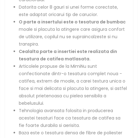
Datorita celor 8 gauri si unei forme corectate,
este adaptat oricarui tip de carucior.
O parte a insertului este o tesatura de bumbac
moale si placuta la atingere care asigura confort
de utilizare, copilul nu se supraincalzeste si nu
transpira.
Cealalta parte a insertiei este realizata din
tesatura de catifea matlasata.
Articolele propuse de la MimiNu sunt
confectionate dintr-o tesatura complet noua -
catifea, extrem de moale, a carei textura unica o
face si mai delicata si placuta la atingere, si astfel
absolut prietenoasa cu pielea sensibila a
bebelusului.
Tehnologia avansata folosita in producerea
acestei tesaturi face ca tesatura de catifea sa
fie foarte durabila si aerisita.
Baza este o tesatura densa de fibre de poliester